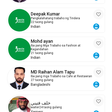
Deepak Kumar
Pangkalahatang trabaho ng Tindera
22 taong gulang
Indian
Mohd ayan
Iba pang Mga Trabaho sa Fashion at
Kagandahan
21 taong gulang
Indian
MD Raihan Alam Tapu
Iba pang mga Trabaho sa Cafe at Restawran
27 taong gulang
Bangladeshi
خلف فتيني
waiter
24 taong gulang
Yemeni