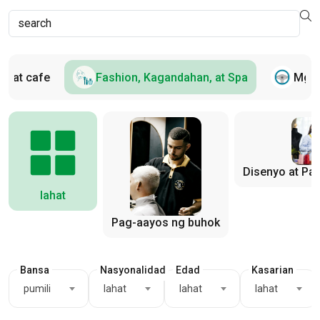
n at cafe
Fashion, Kagandahan, at Spa
Mga 
Disenyo at Pa
lahat
Pag-aayos ng buhok
Bansa
Nasyonalidad
Edad
Kasarian
pumili
lahat
lahat
lahat