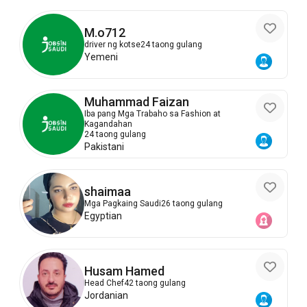
M.o712
driver ng kotse
24 taong gulang
Yemeni
Muhammad Faizan
Iba pang Mga Trabaho sa Fashion at
Kagandahan
24 taong gulang
Pakistani
shaimaa
Mga Pagkaing Saudi
26 taong gulang
Egyptian
Husam Hamed
Head Chef
42 taong gulang
Jordanian