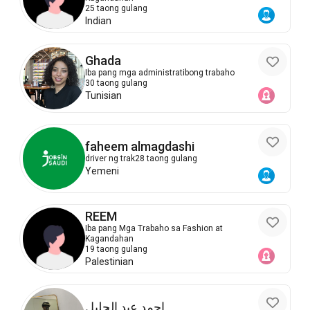
25 taong gulang
Indian
Ghada
Iba pang mga administratibong trabaho
30 taong gulang
Tunisian
faheem almagdashi
driver ng trak
28 taong gulang
Yemeni
REEM
Iba pang Mga Trabaho sa Fashion at
Kagandahan
19 taong gulang
Palestinian
احمد عبد الجليل