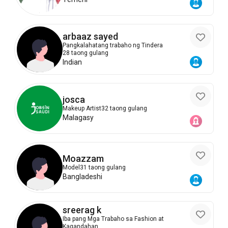
arbaaz sayed
Pangkalahatang trabaho ng Tindera
28 taong gulang
Indian
josca
Makeup Artist
32 taong gulang
Malagasy
Moazzam
Model
31 taong gulang
Bangladeshi
sreerag k
Iba pang Mga Trabaho sa Fashion at
Kagandahan