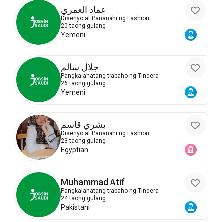
عماد العمري
Disenyo at Pananahi ng Fashion
20 taong gulang
Yemeni
جلال سالم
Pangkalahatang trabaho ng Tindera
26 taong gulang
Yemeni
بشري قاسم
Disenyo at Pananahi ng Fashion
23 taong gulang
Egyptian
Muhammad Atif
Pangkalahatang trabaho ng Tindera
24 taong gulang
Pakistani