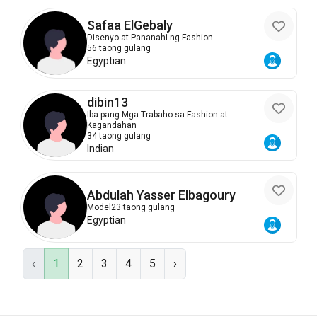
Safaa ElGebaly
Disenyo at Pananahi ng Fashion
56 taong gulang
Egyptian
dibin13
Iba pang Mga Trabaho sa Fashion at
Kagandahan
34 taong gulang
Indian
Abdulah Yasser Elbagoury
Model
23 taong gulang
Egyptian
‹
1
2
3
4
5
›