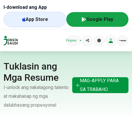
I-download ang App
App Store
Google Play
Filipino
Tuklasin ang
Mga Resume
MAG-APPLY PARA
I-unlock ang nakatagong talento
SA TRABAHO
at makahanap ng mga
dalubhasang propesyonal