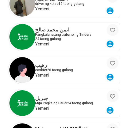
driver ng kotse
19 taong gulang
Yemeni
ايمن محمد صالح
Pangkalahatang trabaho ng Tindera
24 taong gulang
Yemeni
رهيب
cashier
26 taong gulang
Yemeni
جبريل
Mga Pagkaing Saudi
24 taong gulang
Yemeni