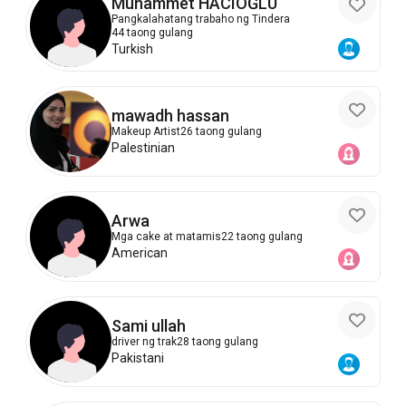
Muhammet HACIOĞLU
Pangkalahatang trabaho ng Tindera
44 taong gulang
Turkish
mawadh hassan
Makeup Artist
26 taong gulang
Palestinian
Arwa
Mga cake at matamis
22 taong gulang
American
Sami ullah
driver ng trak
28 taong gulang
Pakistani