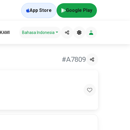
App Store
Google Play
 KAMI
Bahasa Indonesia
#A7809