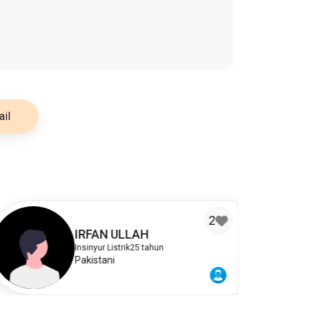
il
2
IRFAN ULLAH
Insinyur Listrik
25 tahun
Pakistani