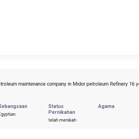
etroleum maintenance company in Midor petroleum Refinery 16 ye
Kebangsaan
Status
Agama
Pernikahan
Egyptian
telah menikah