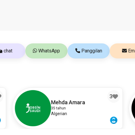
chat
WhatsApp
Panggilan
Ema
3
Mehda Amara
35 tahun
Algerian