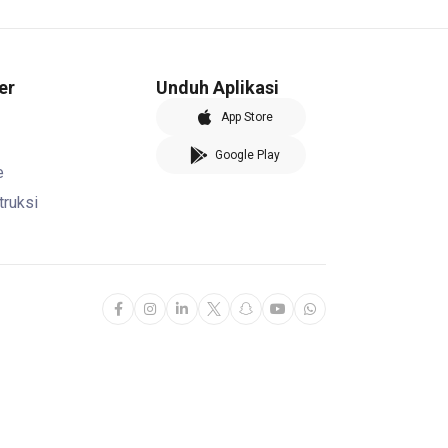
er
Unduh Aplikasi
App Store
Google Play
e
truksi