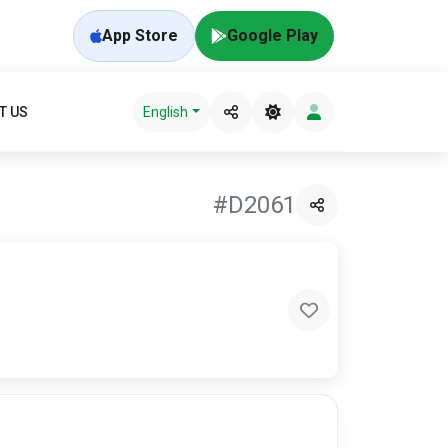
App Store
Google Play
T US
English
#D2061