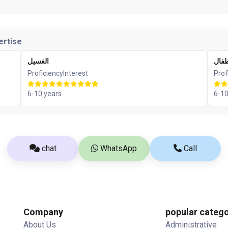
ertise
طفال
الغسيل
Proficiency
Interest
Prof
6-10 years
6-10
chat
WhatsApp
Call
Company
popular catego
About Us
Administrative