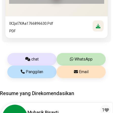
PDF
IX2jxI7XAa1766896630.pdf
PDF
chat
WhatsApp
Panggilan
Email
Resume yang Direkomendasikan
1
Mubarik Bisayti