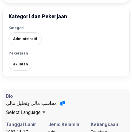
Kategori dan Pekerjaan
Kategori
Administratif
Pekerjaan
akuntan
Bio
محاسب مالي وتحليل مالي
Select Language
▼
Tanggal Lahir
Jenis Kelamin
Kebangsaan
1982-11-17
pria
Egyptian