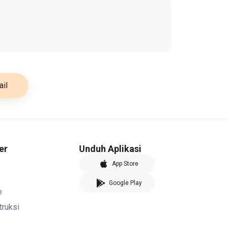
il
er
Unduh Aplikasi
App Store
Google Play
e
truksi