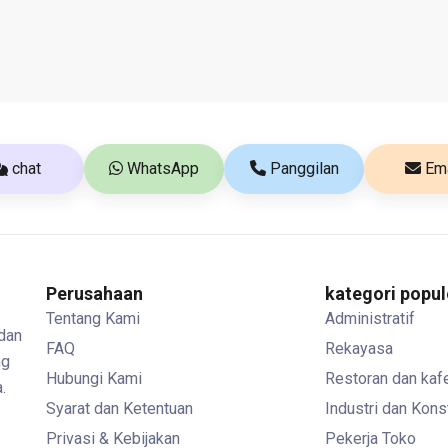
chat
WhatsApp
Panggilan
Ema
Perusahaan
kategori popul
Tentang Kami
Administratif
 dan
FAQ
Rekayasa
ng
Hubungi Kami
Restoran dan kaf
.
Syarat dan Ketentuan
Industri dan Kons
Privasi & Kebijakan
Pekerja Toko