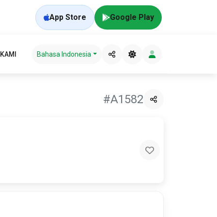
App Store
Google Play
 KAMI
Bahasa Indonesia
#A1582