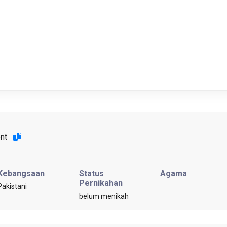
ent
Kebangsaan
Status
Agama
Pernikahan
Pakistani
belum menikah