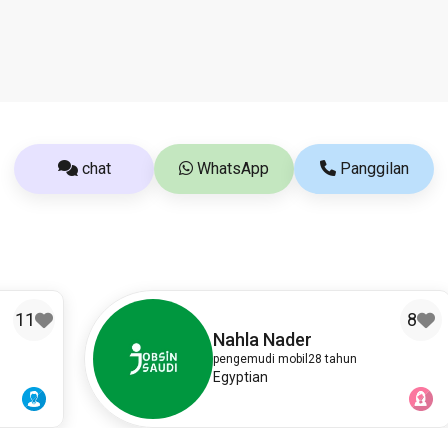
chat
WhatsApp
Panggilan
8
Nahla Nader
pengemudi mobil
28 tahun
Egyptian