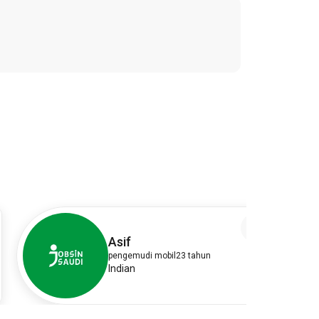
4
Asif
pengemudi mobil
23 tahun
Indian