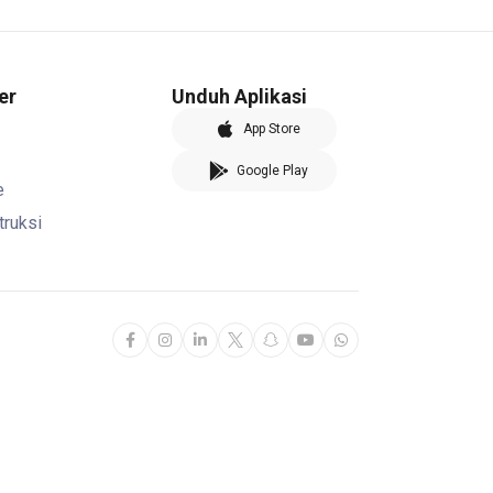
er
Unduh Aplikasi
App Store
Google Play
e
truksi