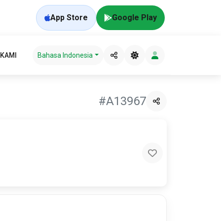
App Store
Google Play
 KAMI
Bahasa Indonesia
#A13967