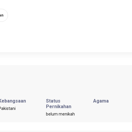
an
Kebangsaan
Status
Agama
Pernikahan
Pakistani
belum menikah