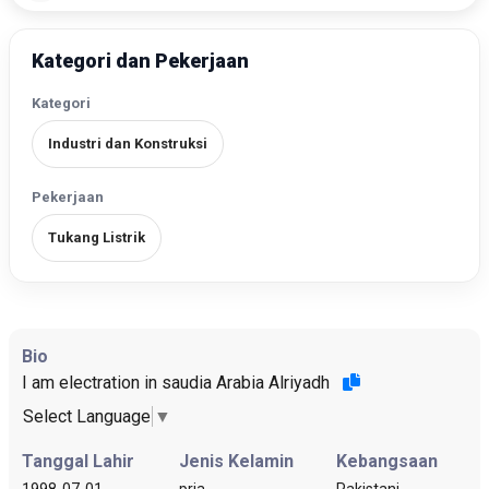
Kategori dan Pekerjaan
Kategori
Industri dan Konstruksi
Pekerjaan
Tukang Listrik
Bio
I am electration in saudia Arabia Alriyadh
Select Language
▼
Tanggal Lahir
Jenis Kelamin
Kebangsaan
1998-07-01
pria
Pakistani