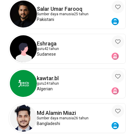
Salar Umar Farooq
Sumber daya manusia
25 tahun
Pakistani
Eshraga
guru
42 tahun
Sudanese
kawtar.bl
guru
24 tahun
Algerian
Md Alamin Miazi
Sumber daya manusia
26 tahun
Bangladeshi