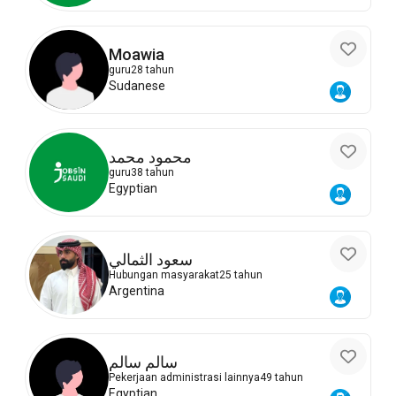
Moawia
guru
28 tahun
Sudanese
محمود محمد
guru
38 tahun
Egyptian
سعود الثمالي
Hubungan masyarakat
25 tahun
Argentina
سالم سالم
Pekerjaan administrasi lainnya
49 tahun
Egyptian