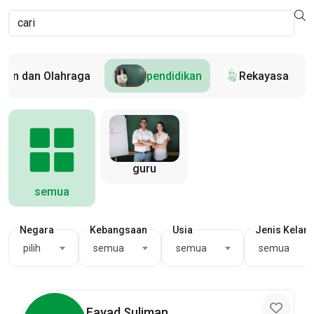
ran dan Olahraga
pendidikan
Rekayasa
guru
semua
Negara
Kebangsaan
Usia
Jenis Kelam
pilih
semua
semua
semua
Fayad Suliman