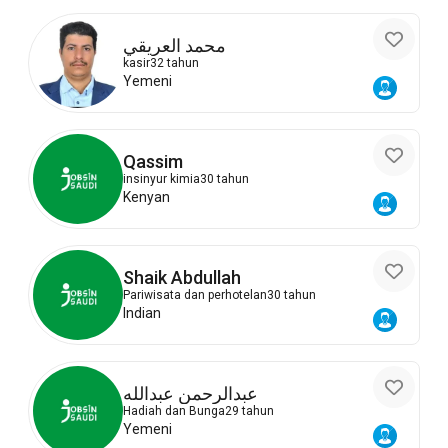
محمد العريقي
kasir
32 tahun
Yemeni
Qassim
insinyur kimia
30 tahun
Kenyan
Shaik Abdullah
Pariwisata dan perhotelan
30 tahun
Indian
عبدالرحمن عبدالله
Hadiah dan Bunga
29 tahun
Yemeni