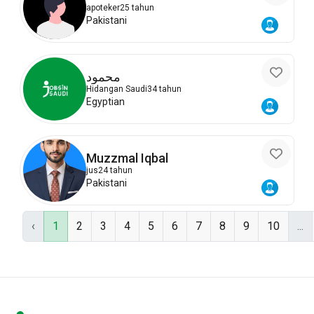
apoteker
25 tahun
Pakistani
محمود
Hidangan Saudi
34 tahun
Egyptian
Muzzmal Iqbal
jus
24 tahun
Pakistani
‹
1
2
3
4
5
6
7
8
9
10
...