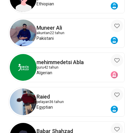
Ethiopian
Muneer Ali
akuntan
22 tahun
Pakistani
mehimmedetsi Abla
guru
42 tahun
Algerian
Raied
pelayan
36 tahun
Egyptian
Babar Shahzad