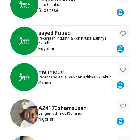
guru
30 tahun
Sudanese
sayed Fouad
Pekerjaan Industri & Konstruksi Lainnya
52 tahun
Egyptian
mahmoud
Perancang situs web dan aplikasi
27 tahun
Syrian
A24173shamsusani
pengemudi mobil
30 tahun
Nigerian