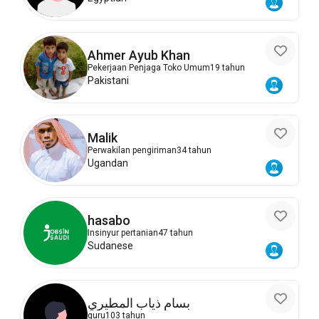
Ahmer Ayub Khan
Pekerjaan Penjaga Toko Umum
19 tahun
Pakistani
Malik
Perwakilan pengiriman
34 tahun
Ugandan
hasabo
Insinyur pertanian
47 tahun
Sudanese
بسام ذياب المطيري
guru
103 tahun