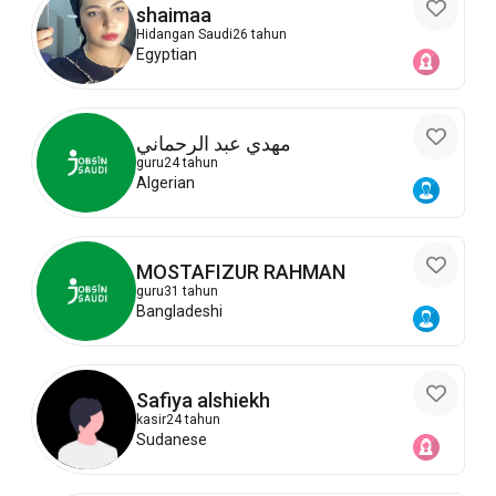
shaimaa
Hidangan Saudi
26 tahun
Egyptian
مهدي عبد الرحماني
guru
24 tahun
Algerian
MOSTAFIZUR RAHMAN
guru
31 tahun
Bangladeshi
Safiya alshiekh
kasir
24 tahun
Sudanese