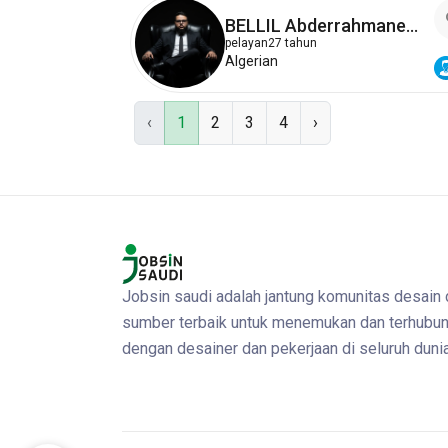
BELLIL Abderrahmane
Abdelkader
pelayan
27 tahun
Algerian
‹
1
2
3
4
›
Jobsin saudi adalah jantung komunitas desain
sumber terbaik untuk menemukan dan terhubu
dengan desainer dan pekerjaan di seluruh dunia