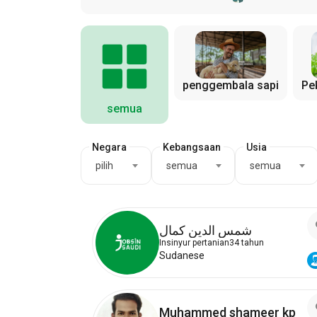
penggembala sapi
Pe
semua
Negara
Kebangsaan
Usia
pilih
semua
semua
شمس الدين كمال
Insinyur pertanian
34 tahun
Sudanese
Muhammed shameer kp