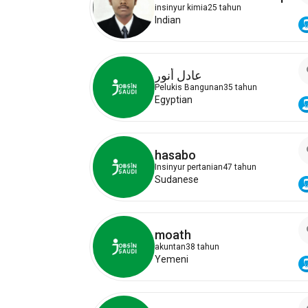
insinyur kimia
25 tahun
Indian
عادل أنور
Pelukis Bangunan
35 tahun
Egyptian
hasabo
Insinyur pertanian
47 tahun
Sudanese
moath
akuntan
38 tahun
Yemeni