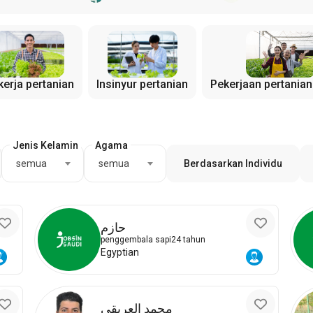
Insinyur pertanian
Pekerjaan pertanian
kerja pertanian
Jenis Kelamin
Agama
semua
semua
Berdasarkan Individu
حازم
penggembala sapi
24 tahun
Egyptian
محمد العريقي