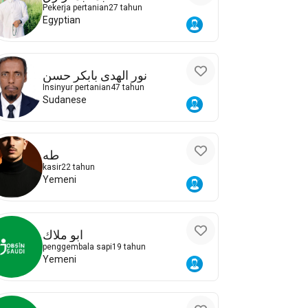
Pekerja pertanian
27 tahun
Egyptian
نور الهدى بابكر حسن
Insinyur pertanian
47 tahun
Sudanese
طه
kasir
22 tahun
Yemeni
ابو ملاك
penggembala sapi
19 tahun
Yemeni