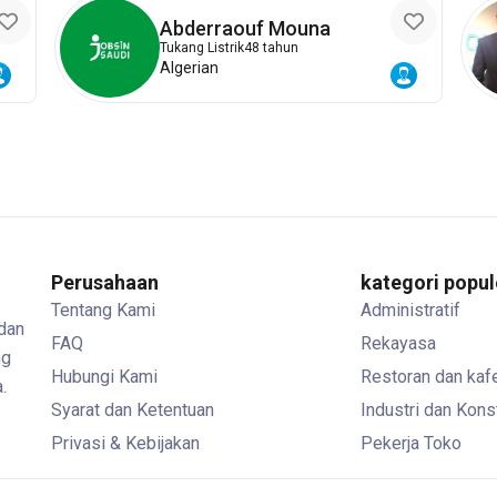
Abderraouf Mouna
Tukang Listrik
48 tahun
Algerian
Perusahaan
kategori popul
Tentang Kami
Administratif
 dan
FAQ
Rekayasa
ng
Hubungi Kami
Restoran dan kaf
.
Syarat dan Ketentuan
Industri dan Kons
Privasi & Kebijakan
Pekerja Toko