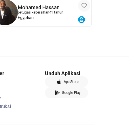
Mohamed Hassan
petugas kebersihan
41 tahun
Egyptian
er
Unduh Aplikasi
App Store
Google Play
e
truksi