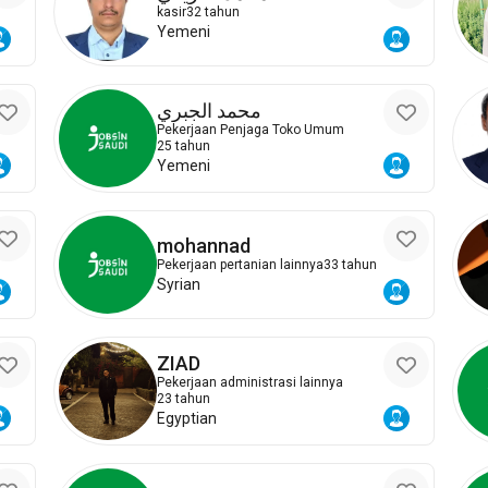
kasir
32 tahun
Yemeni
محمد الجبري
Pekerjaan Penjaga Toko Umum
25 tahun
Yemeni
mohannad
Pekerjaan pertanian lainnya
33 tahun
Syrian
ZIAD
Pekerjaan administrasi lainnya
23 tahun
Egyptian