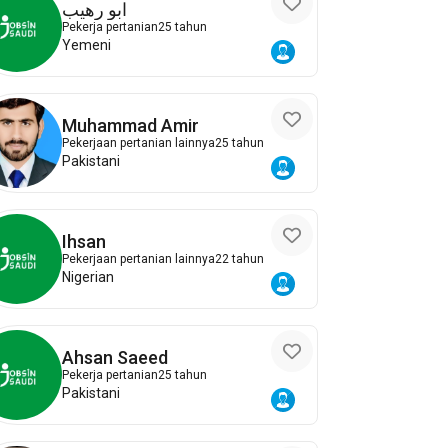
ابو رهيب
Pekerja pertanian
25 tahun
Yemeni
Muhammad Amir
Pekerjaan pertanian lainnya
25 tahun
Pakistani
Ihsan
Pekerjaan pertanian lainnya
22 tahun
Nigerian
Ahsan Saeed
Pekerja pertanian
25 tahun
Pakistani