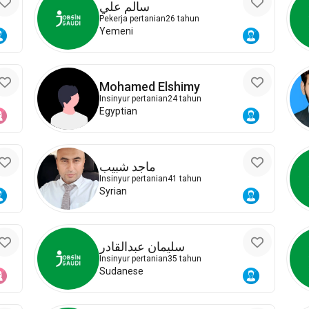
سالم علي
Pekerja pertanian
26 tahun
Yemeni
Mohamed Elshimy
Insinyur pertanian
24 tahun
Egyptian
ماجد شبيب
Insinyur pertanian
41 tahun
Syrian
سليمان عبدالقادر
Insinyur pertanian
35 tahun
Sudanese