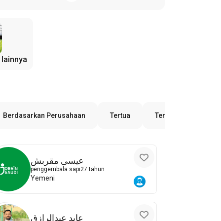
 lainnya
Berdasarkan Perusahaan
Tertua
Terbaru
Berd
عيسى مقربش
penggembala sapi
27 tahun
Yemeni
عابد عبدالرازق