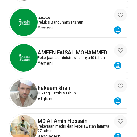
محمد
Pelukis Bangunan
31 tahun
Yemeni
AMEEN FAISAL MOHAMMED
ALSALAHI
Pekerjaan administrasi lainnya
40 tahun
Yemeni
hakeem khan
Tukang Listrik
19 tahun
Afghan
MD Al-Amin Hossain
Pekerjaan medis dan keperawatan lainnya
27 tahun
Bangladeshi