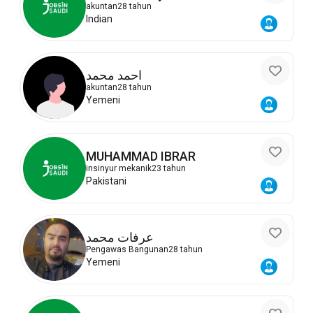
akuntan
28 tahun
Indian
احمد محمد
akuntan
28 tahun
Yemeni
MUHAMMAD IBRAR
insinyur mekanik
23 tahun
Pakistani
عرفات محمد
Pengawas Bangunan
28 tahun
Yemeni