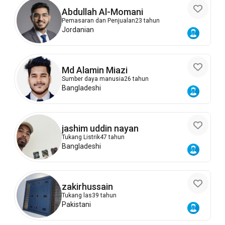
Abdullah Al-Momani
Pemasaran dan Penjualan
23 tahun
Jordanian
Md Alamin Miazi
Sumber daya manusia
26 tahun
Bangladeshi
jashim uddin nayan
Tukang Listrik
47 tahun
Bangladeshi
zakirhussain
Tukang las
39 tahun
Pakistani