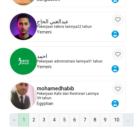
عبدالغني الحاج
Pekerjaan teknis lainnya
22 tahun
Yemeni
احمد
Pekerjaan administrasi lainnya
31 tahun
Yemeni
mohamedhabib
Pekerjaan Kafe dan Restoran Lainnya
39 tahun
Egyptian
‹
1
2
3
4
5
6
7
8
9
10
...