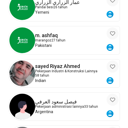
عمار الزراري الزراري
Pandai besi
26 tahun
Yemeni
m. ashfaq
marangoz
27 tahun
Pakistani
sayed Riyaz Ahmed
Pekerjaan Industri & Konstruksi Lainnya
58 tahun
Indian
فيصل سعود العرفي
Pekerjaan administrasi lainnya
33 tahun
Argentina