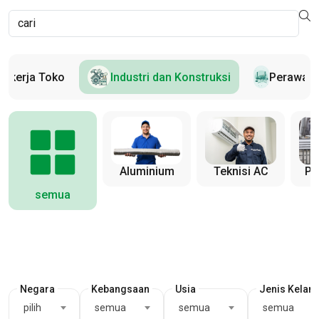
Pekerja Toko
Industri dan Konstruksi
Perawata
Aluminium
Teknisi AC
Pa
semua
Negara
Kebangsaan
Usia
Jenis Kelam
pilih
semua
semua
semua