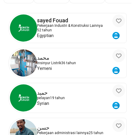
sayed Fouad
Pekerjaan Industri & Konstruksi Lainnya
52 tahun
Egyptian
محمد
Insinyur Listrik
36 tahun
Yemeni
حميد
pelayan
19 tahun
Syrian
حسن
Pekerjaan administrasi lainnya
25 tahun