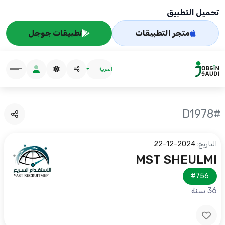
تحميل التطبيق
متجر التطبيقات
تطبيقات جوجل
العربية
#D1978
التاريخ:
2024-12-22
MST SHEULMI
#756
36 سنة