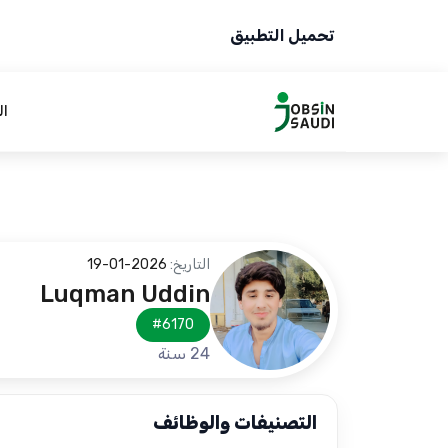
تحميل التطبيق
ال
التاريخ:
2026-01-19
Luqman Uddin
#6170
24 سنة
التصنيفات والوظائف