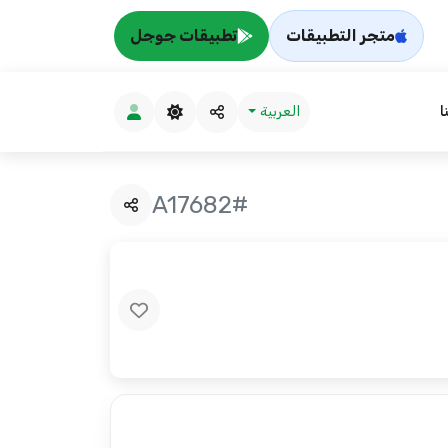
متجر التطبيقات
تطبيقات جوجل
ا
العربية
#A17682