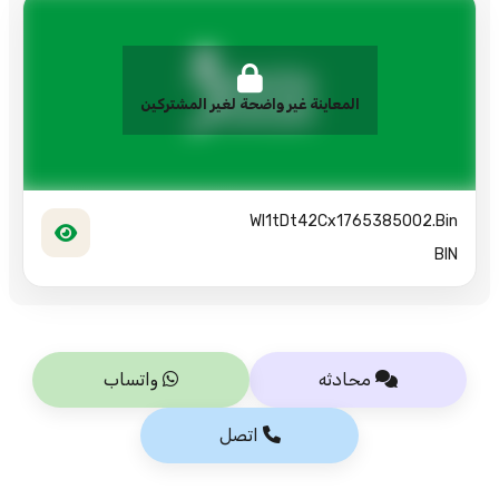
المعاينة غير واضحة لغير المشتركين
WI1tDt42Cx1765385002.bin
BIN
محادثه
واتساب
اتصل