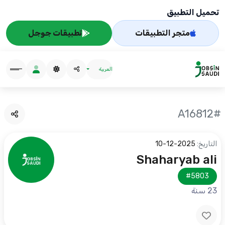
تحميل التطبيق
متجر التطبيقات
تطبيقات جوجل
العربية
#A16812
التاريخ:
2025-12-10
Shaharyab ali
#5803
23 سنة