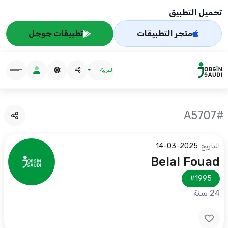
تحميل التطبيق
متجر التطبيقات
تطبيقات جوجل
العربية
#A5707
التاريخ:
2025-03-14
Belal Fouad
#1995
24 سنة