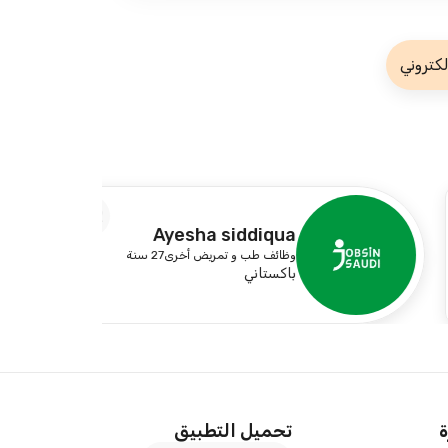
لكتروني
2
Ayesha siddiqua
وظائف طب و تمريض أخرى
27 سنة
باكستاني
ة
تحميل التطبيق