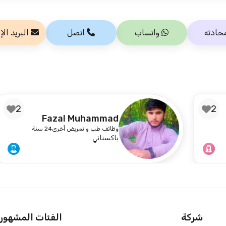
حادثه
واتساب
اتصل
البريد الإ
2
Fazal Muhammad
وظائف طب و تمريض أخرى
24 سنة
باكستاني
شركة
الفئات المشهور