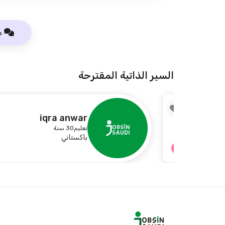
م
السير الذاتية المقترحة
2
2
iqra anwar
تعليم
30 سنة
باكستاني