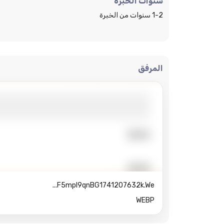
سنوات الخبرة
1-2 سنوات من الخبرة
المرفق
F5mpI9qnBG1741207632k.we...
WEBP