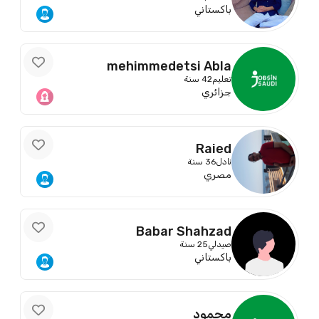
باكستاني
mehimmedetsi Abla
تعليم
42 سنة
جزائري
Raied
نادل
36 سنة
مصري
Babar Shahzad
صيدلي
25 سنة
باكستاني
محمود