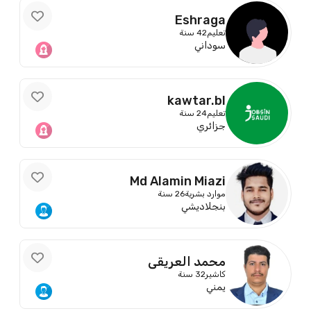
Eshraga
تعليم
42 سنة
سوداني
kawtar.bl
تعليم
24 سنة
جزائري
Md Alamin Miazi
موارد بشرية
26 سنة
بنجلاديشي
محمد العريقي
كاشير
32 سنة
يمني