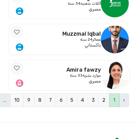
أكلات شعبيه
34 سنة
مصري
Muzzmal Iqbal
عصائر
24 سنة
باكستاني
Amira fawzy
موارد بشرية
33 سنة
مصري
...
10
9
8
7
6
5
4
3
2
1
‹