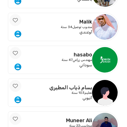
Malik
مندوب توصيل
34 سنة
أوغندي
hasabo
مهندس زراعي
47 سنة
سوداني
بسام ذياب المطيري
تعليم
103 سنة
أثيوبي
Muneer Ali
محاسب
22 سنة