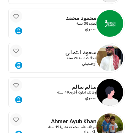
محمود محمد
تعليم
38 سنة
مصري
سعود الثمالي
علاقات عامه
25 سنة
أرجنتيني
سالم سالم
وظائف ادارية أخرى
49 سنة
مصري
Ahmer Ayub Khan
موظف عام محلات تجارية
19 سنة
باكستاني