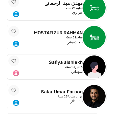
مهدي عبد الرحماني
تعليم
24 سنة
جزائري
MOSTAFIZUR RAHMAN
تعليم
31 سنة
بنجلاديشي
Safiya alshiekh
كاشير
24 سنة
سوداني
Salar Umar Farooq
موارد بشرية
25 سنة
باكستاني