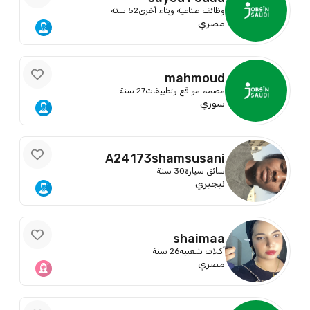
وظائف صناعية وبناء أخرى
52 سنة
مصري
mahmoud
مصمم مواقع وتطبيقات
27 سنة
سوري
A24173shamsusani
سائق سيارة
30 سنة
نيجيري
shaimaa
أكلات شعبيه
26 سنة
مصري