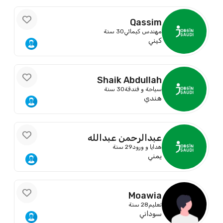
Qassim
مهندس كيمائي
30 سنة
كيني
Shaik Abdullah
سياحة و فندقة
30 سنة
هندي
عبدالرحمن عبدالله
هدايا و ورود
29 سنة
يمني
Moawia
تعليم
28 سنة
سوداني