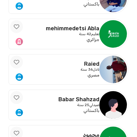
باكستاني
mehimmedetsi Abla
تعليم
42 سنة
جزائري
Raied
نادل
36 سنة
مصري
Babar Shahzad
صيدلي
25 سنة
باكستاني
محمود