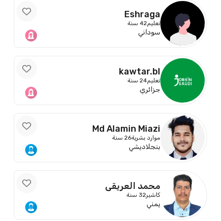
Eshraga
تعليم
42 سنة
سوداني
kawtar.bl
تعليم
24 سنة
جزائري
Md Alamin Miazi
موارد بشرية
26 سنة
بنجلاديشي
محمد العريقي
كاشير
32 سنة
يمني