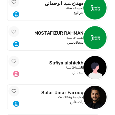
مهدي عبد الرحماني
تعليم
24 سنة
جزائري
MOSTAFIZUR RAHMAN
تعليم
31 سنة
بنجلاديشي
Safiya alshiekh
كاشير
24 سنة
سوداني
Salar Umar Farooq
موارد بشرية
25 سنة
باكستاني