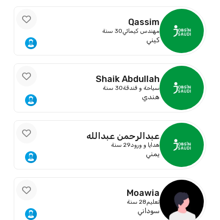
Qassim
مهندس كيمائي
30 سنة
كيني
Shaik Abdullah
سياحة و فندقة
30 سنة
هندي
عبدالرحمن عبدالله
هدايا و ورود
29 سنة
يمني
Moawia
تعليم
28 سنة
سوداني