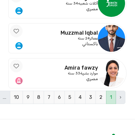
أكلات شعبيه
34 سنة
مصري
Muzzmal Iqbal
عصائر
24 سنة
باكستاني
Amira fawzy
موارد بشرية
33 سنة
مصري
...
10
9
8
7
6
5
4
3
2
1
‹