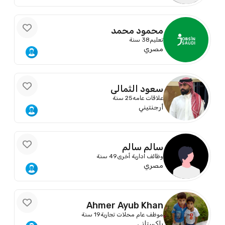
محمود محمد
تعليم
38 سنة
مصري
سعود الثمالي
علاقات عامه
25 سنة
أرجنتيني
سالم سالم
وظائف ادارية أخرى
49 سنة
مصري
Ahmer Ayub Khan
موظف عام محلات تجارية
19 سنة
باكستاني