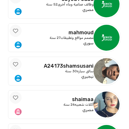
وظائف صناعية وبناء أخرى
52 سنة
مصري
mahmoud
مصمم مواقع وتطبيقات
27 سنة
سوري
A24173shamsusani
سائق سيارة
30 سنة
نيجيري
shaimaa
أكلات شعبيه
26 سنة
مصري