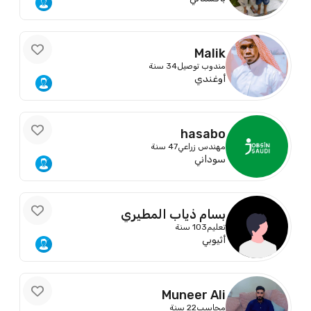
Malik
مندوب توصيل
34 سنة
أوغندي
hasabo
مهندس زراعي
47 سنة
سوداني
بسام ذياب المطيري
تعليم
103 سنة
أثيوبي
Muneer Ali
محاسب
22 سنة