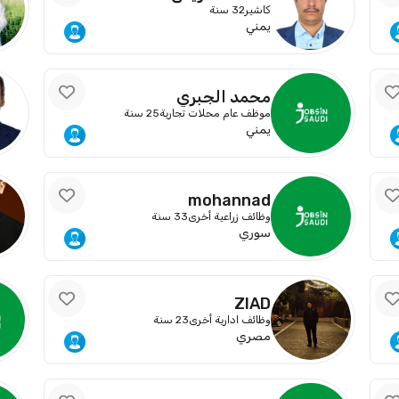
كاشير
32 سنة
يمني
محمد الجبري
موظف عام محلات تجارية
25 سنة
يمني
mohannad
وظائف زراعية أخرى
33 سنة
سوري
ZIAD
وظائف ادارية أخرى
23 سنة
مصري