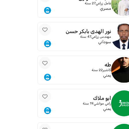
عامل زراعي
27 سنة
مصري
نور الهدى بابكر حسن
مهندس زراعي
47 سنة
سوداني
طه
كاشير
22 سنة
يمني
ابو ملاك
راعي مواشي
19 سنة
يمني