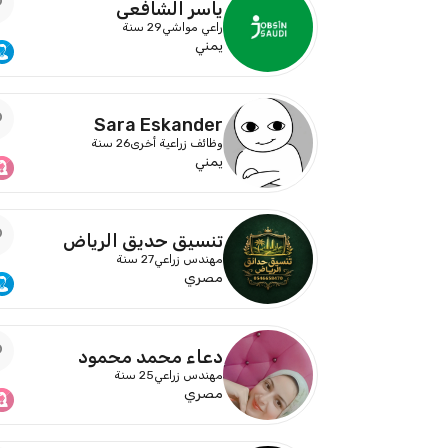
ياسر الشافعي
راعي مواشي
29 سنة
يمني
Sara Eskander
وظائف زراعية أخرى
26 سنة
يمني
تنسيق حديق الرياض
مهندس زراعي
27 سنة
مصري
دعاء محمد محمود
مهندس زراعي
25 سنة
مصري