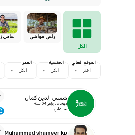
راعي مواشي
عامل زر
الكل
الموقع الحالي
الجنسية
العمر
اختر
الكل
الكل
شمس الدين كمال
مهندس زراعي
34 سنة
سوداني
Muhammed shameer kp