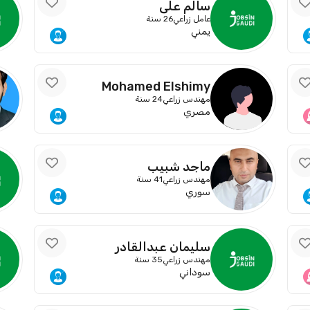
سالم علي
عامل زراعي
26 سنة
يمني
Mohamed Elshimy
مهندس زراعي
24 سنة
مصري
ماجد شبيب
مهندس زراعي
41 سنة
سوري
سليمان عبدالقادر
مهندس زراعي
35 سنة
سوداني