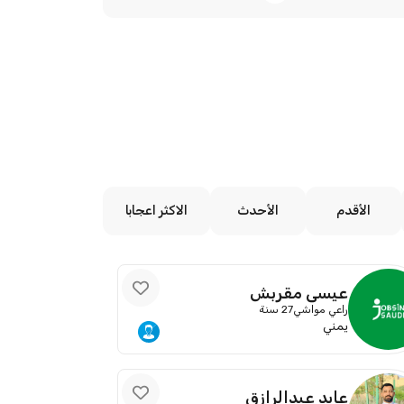
الأقدم
الأحدث
الاكثر اعجابا
عيسى مقربش
راعي مواشي
27 سنة
يمني
عابد عبدالرازق