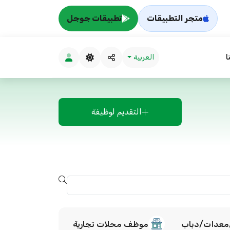
متجر التطبيقات
تطبيقات جوجل
ا
العربية
التقديم لوظيفة
معدات/دباب
موظف محلات تجارية
صناعية و بنا