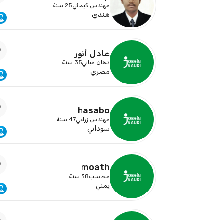
مهندس كيمائي
25 سنة
هندي
عادل أنور
دهان مباني
35 سنة
مصري
hasabo
مهندس زراعي
47 سنة
سوداني
moath
محاسب
38 سنة
يمني