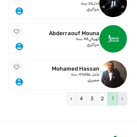
Abdelkader
نادل
26 سنة
جزائري
Abderraouf Mouna
كهربائي
48 سنة
جزائري
Mohamed Hassan
عامل نظافة
41 سنة
مصري
›
4
3
2
1
‹