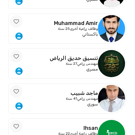
Muhammad Amir
وظائف زراعية أخرى
25 سنة
باكستاني
تنسيق حديق الرياض
مهندس زراعي
27 سنة
مصري
ماجد شبيب
مهندس زراعي
41 سنة
سوري
Ihsan
وظائف زراعية أخرى
22 سنة