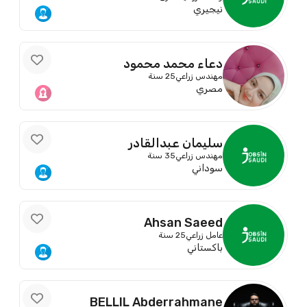
نيجيري
دعاء محمد محمود
مهندس زراعي
25 سنة
مصري
سليمان عبدالقادر
مهندس زراعي
35 سنة
سوداني
Ahsan Saeed
عامل زراعي
25 سنة
باكستاني
BELLIL Abderrahmane