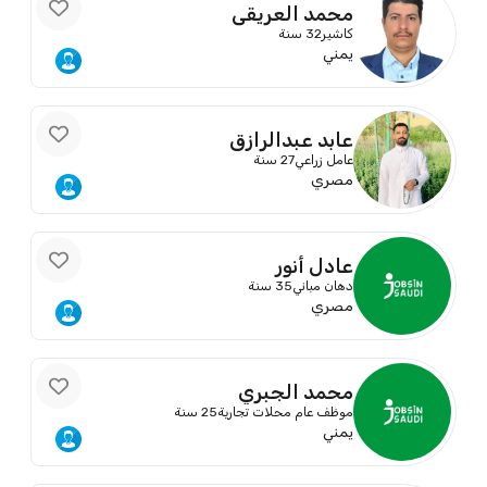
محمد العريقي
كاشير
32 سنة
يمني
عابد عبدالرازق
عامل زراعي
27 سنة
مصري
عادل أنور
دهان مباني
35 سنة
مصري
محمد الجبري
موظف عام محلات تجارية
25 سنة
يمني