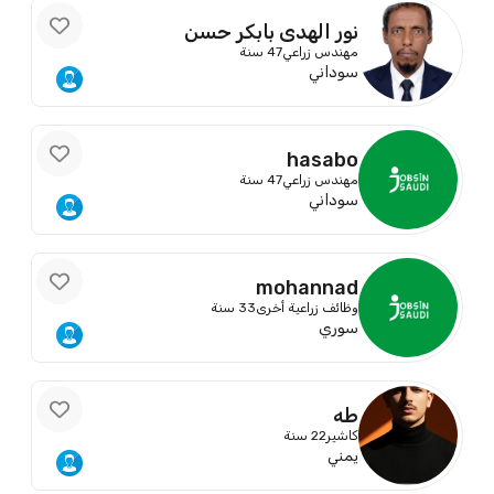
نور الهدى بابكر حسن
مهندس زراعي
47 سنة
سوداني
hasabo
مهندس زراعي
47 سنة
سوداني
mohannad
وظائف زراعية أخرى
33 سنة
سوري
طه
كاشير
22 سنة
يمني