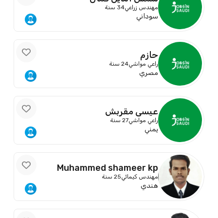
مهندس زراعي
34 سنة
سوداني
حازم
راعي مواشي
24 سنة
مصري
عيسى مقربش
راعي مواشي
27 سنة
يمني
Muhammed shameer kp
مهندس كيمائي
25 سنة
هندي